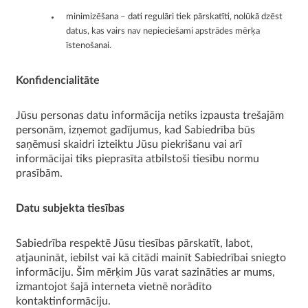
minimizēšana – dati regulāri tiek pārskatīti, nolūkā dzēst
datus, kas vairs nav nepieciešami apstrādes mērķa
īstenošanai.
Konfidencialitāte
Jūsu personas datu informācija netiks izpausta trešajām
personām, izņemot gadījumus, kad Sabiedrība būs
saņēmusi skaidri izteiktu Jūsu piekrišanu vai arī
informācijai tiks pieprasīta atbilstoši tiesību normu
prasībām.
Datu subjekta tiesības
Sabiedrība respektē Jūsu tiesības pārskatīt, labot,
atjaunināt, iebilst vai kā citādi mainīt Sabiedrībai sniegto
informāciju. Šim mērķim Jūs varat sazināties ar mums,
izmantojot šajā interneta vietnē norādīto
kontaktinformāciju.