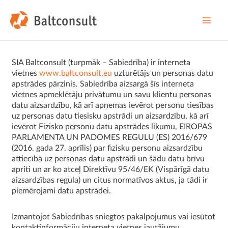
Skip
to
content
Main
Men
SIA Baltconsult (turpmāk – Sabiedrība) ir interneta
vietnes
www.baltconsult.eu
uzturētājs un personas datu
apstrādes pārzinis. Sabiedrība aizsargā šīs interneta
vietnes apmeklētāju privātumu un savu klientu personas
datu aizsardzību, kā arī apņemas ievērot personu tiesības
uz personas datu tiesisku apstrādi un aizsardzību, kā arī
ievērot Fizisko personu datu apstrādes likumu, EIROPAS
PARLAMENTA UN PADOMES REGULU (ES) 2016/679
(2016. gada 27. aprīlis) par fizisku personu aizsardzību
attiecībā uz personas datu apstrādi un šādu datu brīvu
apriti un ar ko atceļ Direktīvu 95/46/EK (Vispārīgā datu
aizsardzības regula) un citus normatīvos aktus, ja tādi ir
piemērojami datu apstrādei.
Izmantojot Sabiedrības sniegtos pakalpojumus vai iesūtot
kontaktinformāciju interneta vietnes jautājumu