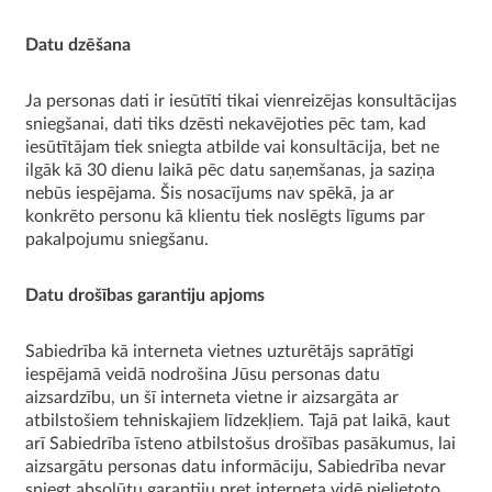
Datu dzēšana
Ja personas dati ir iesūtīti tikai vienreizējas konsultācijas
sniegšanai, dati tiks dzēsti nekavējoties pēc tam, kad
iesūtītājam tiek sniegta atbilde vai konsultācija, bet ne
ilgāk kā 30 dienu laikā pēc datu saņemšanas, ja saziņa
nebūs iespējama. Šis nosacījums nav spēkā, ja ar
konkrēto personu kā klientu tiek noslēgts līgums par
pakalpojumu sniegšanu.
Datu drošības garantiju apjoms
Sabiedrība kā interneta vietnes uzturētājs saprātīgi
iespējamā veidā nodrošina Jūsu personas datu
aizsardzību, un šī interneta vietne ir aizsargāta ar
atbilstošiem tehniskajiem līdzekļiem. Tajā pat laikā, kaut
arī Sabiedrība īsteno atbilstošus drošības pasākumus, lai
aizsargātu personas datu informāciju, Sabiedrība nevar
sniegt absolūtu garantiju pret interneta vidē pielietoto