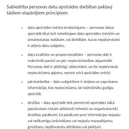
Sabiedrība personas datu apstrādes darbības pakļauj
šādiem vispārējiem principiem:
datu apstrādes mērķa ierobežojums – personas datus
apstrādā tikai šeit noteiktajam datu apstrādes mērķim un
izmantošanas nolūkam, vai darbībām, kuras nepārprotami
ir atļāvis datu subjekts;
datu kvalitāte un proporcionalitāte – personas dati ir
maksimāli pareizi un pēc nepieciešamības atjaunināti.
Personas dati ir atbilstīgi, attiecināmi, un tie nepārsniedz
nepieciešamo apjomu, ņemot vērā apstrādes mērķi;
pārskatāmība – datu subjektiem ir zināma un saprotama
informācijai, kas nepieciešama, lai nodrošinātu godīgu
apstrādi;
drošība – datu apstrādē tiek piemēroti apstrādes laikā
pastāvošam riskam atbilstoši tehniski un organizatoriski
drošības pasākumi, kā pasākumi pret informācijas nejaušu
vai nelikumīgu iznīcināšanu vai nejaušu nozaudējumu,
grozīšanu, nepilnvarotu atklāšanu vai piekļuvi;