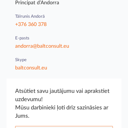
Principat d’Andorra
Tālrunis Andorā
+376 36
0 378
E-pasts
andorra@baltconsult.eu
Skype
baltconsult.eu
Atsūtiet savu jautājumu vai aprakstiet
uzdevumu!
Mūsu darbinieki ļoti drīz sazināsies ar
Jums.