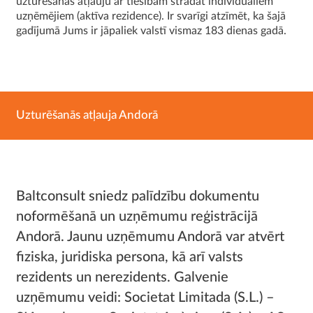
uzturēšanās atļauju ar tiesībām strādāt individuāliem
uzņēmējiem (aktīva rezidence). Ir svarīgi atzīmēt, ka šajā
gadījumā Jums ir jāpaliek valstī vismaz 183 dienas gadā.
Uzturēšanās atļauja Andorā
Baltсonsult sniedz palīdzību dokumentu
noformēšanā un uzņēmumu reģistrācijā
Andorā. Jaunu uzņēmumu Andorā var atvērt
fiziska, juridiska persona, kā arī valsts
rezidents un nerezidents. Galvenie
uzņēmumu veidi: Societat Limitada (S.L.) –