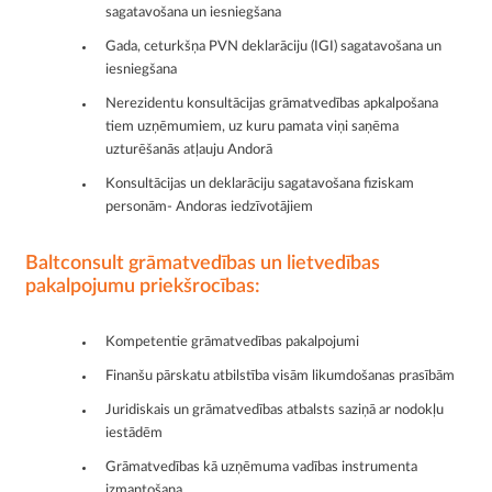
sagatavošana un iesniegšana
Gada, ceturkšņa PVN deklarāciju (IGI) sagatavošana un
iesniegšana
Nerezidentu konsultācijas grāmatvedības apkalpošana
tiem uzņēmumiem, uz kuru pamata viņi saņēma
uzturēšanās atļauju Andorā
Konsultācijas un deklarāciju sagatavošana fiziskam
personām- Andoras iedzīvotājiem
Baltconsult grāmatvedības un lietvedības
pakalpojumu priekšrocības:
Kompetentie grāmatvedības pakalpojumi
Finanšu pārskatu atbilstība visām likumdošanas prasībām
Juridiskais un grāmatvedības atbalsts saziņā ar nodokļu
iestādēm
Grāmatvedības kā uzņēmuma vadības instrumenta
izmantošana