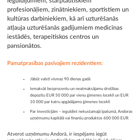
ieguldījumiem, starptautiskiem
profesionāļiem, zinātniekiem, sportistiem un
kultūras darbiniekiem, kā arī uzturēšanās
atļauja uzturēšanās gadījumiem medicīnas
iestādēs, terapeitiskos centros un
pansionātos.
Pamatprasības pasīvajiem rezidentiem:
Jābūt valstī vismaz 90 dienas gadā
Iemaksāt bezprocentu un neatmaksājamu drošības
depozītu EUR 50 000 par vienu ģimenes locekli un EUR
10 000 par katru apgādājamo ģimenes locekli
Par investīcijām – ieguldiet nekustamajā īpašumā, Andoras
uzņēmumu kapitālā vai finanšu produktos 600 000 EUR
Atverot uzņēmumu Andorā, ir iespējams iegūt