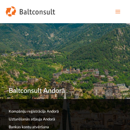
Skip
to
content
Main
Men
Baltconsult Andorā
Kompāniju reģistrācija Andorā
Uzturēšanās atļauja Andorā
Bankas kontu atvēršana