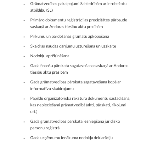
Grāmatvedības pakalpojumi Sabiedrībām ar ierobežotu
atbildību (SL)
Primāro dokumentu reģistrācijas precizitātes pārbaude
saskaņā ar Andoras tiesību aktu prasībām
Pirkumu un pārdošanas grāmatu apkopošana
Skaidras naudas darījumu uzturēšana un uzskaite
Nodokļu aprēķināšana
Gada finanšu pārskata sagatavošana saskaņā ar Andoras
tiesību aktu prasībām
Gada grāmatvedības pārskata sagatavošana kopā ar
informatīvu skaidrojumu
Papildu organizatoriska rakstura dokumentu sastādīšana,
kas nepieciešami grāmatvedībā (akti, pārskati, rīkojumi
utt.)
Gada grāmatvedības pārskata iesniegšana juridisko
personu reģistrā
Gada uzņēmumu ienākuma nodokļa deklarāciju