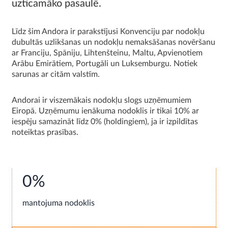
uzticamāko pasaulē.
Līdz šim Andora ir parakstījusi Konvenciju par nodokļu
dubultās uzlikšanas un nodokļu nemaksāšanas novēršanu
ar Franciju, Spāniju, Lihtenšteinu, Maltu, Apvienotiem
Arābu Emirātiem, Portugāli un Luksemburgu. Notiek
sarunas ar citām valstīm.
Andorai ir viszemākais nodokļu slogs uzņēmumiem
Eiropā. Uzņēmumu ienākuma nodoklis ir tikai 10% ar
iespēju samazināt līdz 0% (holdingiem), ja ir izpildītas
noteiktas prasības.
0%
mantojuma nodoklis