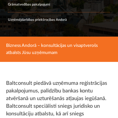
Grāmatvedības pakalpojumi
Uzņēmējdarbības priekšrocības Andorā
Bizness Andorā – konsultācijas un visaptverošs
atbalsts Jūsu uzņēmumam
Baltconsult piedāvā uzņēmuma reģistrācijas
pakalpojumus, palīdzību bankas kontu
atvēršanā un uzturēšanās atļaujas iegūšanā.
Baltconsult speciālisti sniegs juridisko un
konsultāciju atbalstu, kā arī sniegs