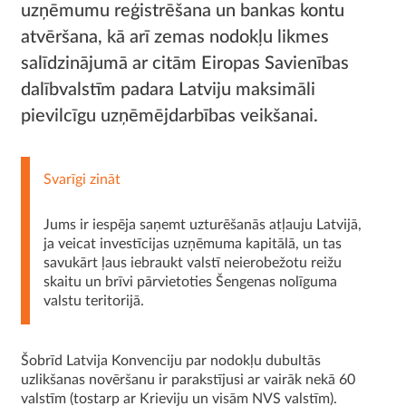
uzņēmumu reģistrēšana un bankas kontu
atvēršana, kā arī zemas nodokļu likmes
salīdzinājumā ar citām Eiropas Savienības
dalībvalstīm padara Latviju maksimāli
pievilcīgu uzņēmējdarbības veikšanai.
Svarīgi zināt
Jums ir iespēja saņemt uzturēšanās atļauju Latvijā,
ja veicat investīcijas uzņēmuma kapitālā, un tas
savukārt ļaus iebraukt valstī neierobežotu reižu
skaitu un brīvi pārvietoties Šengenas nolīguma
valstu teritorijā.
Šobrīd Latvija Konvenciju par nodokļu dubultās
uzlikšanas novēršanu ir parakstījusi ar vairāk nekā 60
valstīm (tostarp ar Krieviju un visām NVS valstīm).