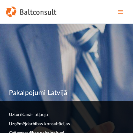
Skip
to
content
Main
Men
Pakalpojumi Latvijā
Uzturēšanās atļauja
Uzņēmējdarbības konsultācijas