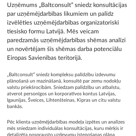
Uzņēmums „Baltconsult” sniedz konsultācijas
par uzņēmējdarbības likumiem un palīdz
izvēlēties uzņēmējdarbības organizatoriski
tiesisko formu Latvijā. Mēs veicam
paredzamās uzņēmējdarbības shēmas analīzi
un novērtējam šīs shēmas darba potenciālu
Eiropas Savienības teritorijā.
„Baltconsult” sniedz kompleksu palīdzību izdevumu
plānošanā un mazināšanā, konsultē par zemu nodokļu
valstu priekšrocībām. Sniedzam palīdzību un atbalstu,
atverot personīgos un korporatīvos kontus Latvijas,
Igaunijas, Šveices, Lihtenšteinas, Kipras un citu valstu
bankās.
Pēc klienta uzņēmējdarbības modeļa izpētes un analīzes
mēs sniedzam individuālas konsultācijas, kuru mērķis ir
detalizēta nosprausto uzdevumu īstenošanas plāna