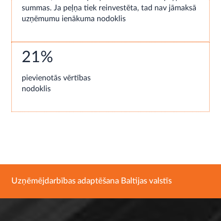
summas. Ja peļņa tiek reinvestēta, tad nav jāmaksā
uzņēmumu ienākuma nodoklis
21%
pievienotās vērtības
nodoklis
Uzņēmējdarbības adaptēšana Baltijas valstīs